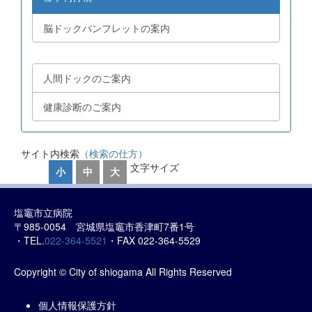
脳ドックバンフレットの案内
人間ドックのご案内
健康診断のご案内
サイト内検索
（検索の仕方）
文字サイズ
小
中
大
塩竈市立病院
〒985-0054 宮城県塩竈市香津町7番1号
・TEL.
022-364-5521
・FAX 022-364-5529
Copyright © City of shiogama All Rights Reserved
個人情報保護方針