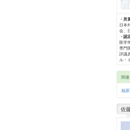
・所
日本
会、
・認
医学
専門
評議
ル・
関
福原
佐