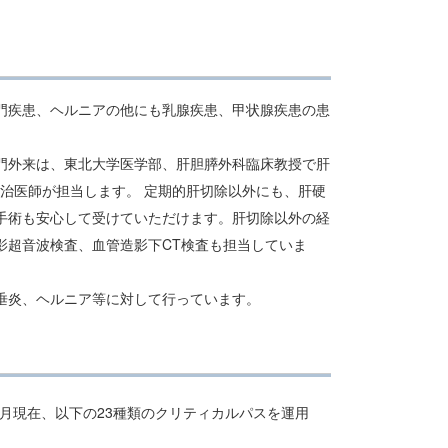
。
門疾患、ヘルニアの他にも乳腺疾患、甲状腺疾患の患
門外来は、東北大学医学部、肝胆膵外科臨床教授で肝
賢治医師が担当します。 定期的肝切除以外にも、肝硬
手術も安心して受けていただけます。肝切除以外の経
影超音波検査、血管造影下CT検査も担当していま
垂炎、ヘルニア等に対して行っています。
4月現在、以下の23種類のクリティカルパスを運用