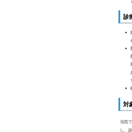
診
対
当院で
し、