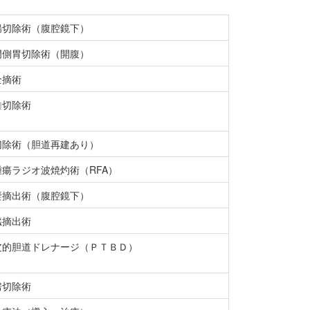
腸切除術（腹腔鏡下）
門側胃切除術（開腹）
全摘術
垂切除術
切除術（胆道再建あり）
腫瘍ラジオ波焼灼術（RFA）
嚢摘出術（腹腔鏡下）
臓摘出術
皮的胆道ドレナージ（ＰＴＢＤ）
房切除術