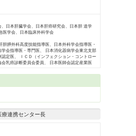
、日本肝臓学会、日本肝癌研究会、日本胆 道学
急医学会、日本臨床外科学会
肝胆膵外科高度技能指導医、日本外科学会指導医・
学会指導医・専門医、 日本消化器病学会東北支部
認定医、 ＩＣＤ（インフェクション・コントロー
会乳癌診断委員会委員、 日本医師会認定産業医
医療連携センター長