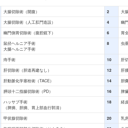
大腸切除術（開腹）
2
大
大腸切除術（人工肛門造設）
4
幽
幽門側胃切除術（腹腔鏡下）
6
胃
鼠径ヘルニア手術
8
虫
大腿ヘルニア手術
痔手術
10
肝
肝切除術（胆道再建なし）
12
肝
肝動脈化学塞栓術（TACE）
14
胆
膵頭十二指腸切除術（PD）
16
脾
ハッサブ手術
18
経
（脾摘、胆摘、胃上部血行郭清）
甲状腺切除術
20
乳