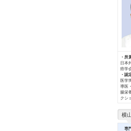
・所
日本
癌学
・認
医学
導医
腸栄
クシ
横
専