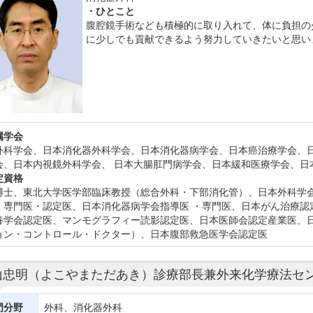
・ひとこと
腹腔鏡手術なども積極的に取り入れて、体に負担の
に少しでも貢献できるよう努力していきたいと思い
属学会
外科学会、日本消化器外科学会、日本消化器病学会、日本癌治療学会、
会、日本内視鏡外科学会、 日本大腸肛門病学会、日本緩和医療学会、日
定資格
博士、東北大学医学部臨床教授（総合外科・下部消化管）、日本外科学
・専門医・認定医、日本消化器病学会指導医 ・専門医、日本がん治療認
養学会認定医、マンモグラフィー読影認定医、日本医師会認定産業医、日
ョン・コントロール・ドクター）、日本腹部救急医学会認定医
山忠明（よこやまただあき）診療部長兼外来化学療法セ
門分野
外科、消化器外科