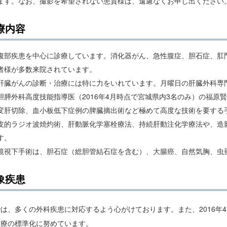
ます。なお、撮影を希望されない患貴様は、遠慮なくお申し出ください
療内容
腹部疾患を中心に診療しています。消化器がん、急性腹症、胆石症、肛
者様が多数来院されています。
肝臓がんの診断・治療には特に力をいれています。月曜日の肝臓外科専
胆膵外科高度技能指導医（2016年4月時点で宮城県内3名のみ）の福原
変肝切除、血小板低下症例の脾臓摘出術など極めて高度な技術を要する
皮的ラジオ波焼灼術、肝動脈化学塞栓療法、持続肝動注化学療法や、造
す。
鏡視下手術は、胆石症（総胆管結石症を含む）、大腸癌、自然気胸、虫
象疾患
は、多くの外科疾患に対応するよう心がけております。また、2016年
診療の標準化に努めています。