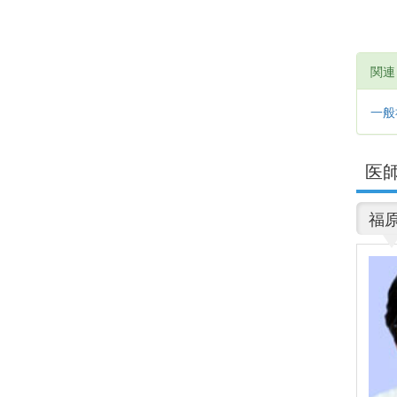
関
一般社
医
福