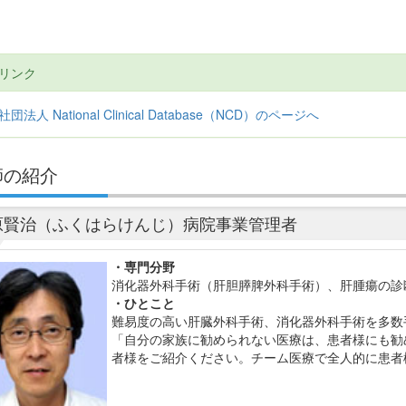
連リンク
団法人 National Clinical Database（NCD）のページへ
師の紹介
原賢治（ふくはらけんじ）病院事業管理者
・専門分野
消化器外科手術（肝胆膵脾外科手術）、肝腫瘍の診
・ひとこと
難易度の高い肝臓外科手術、消化器外科手術を多数
「自分の家族に勧められない医療は、患者様にも勧
者様をご紹介ください。チーム医療で全人的に患者