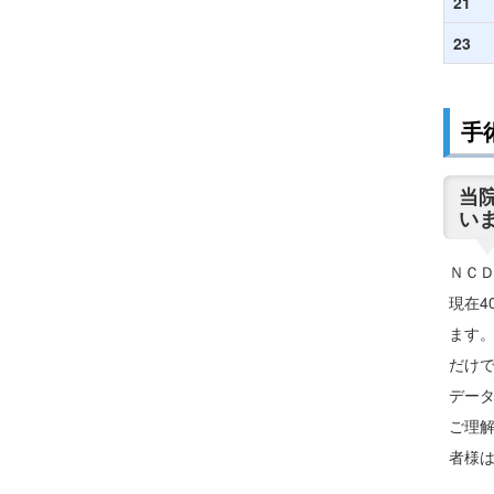
21
23
手
当院
い
ＮＣＤ
現在4
ます
だけ
デー
ご理
者様