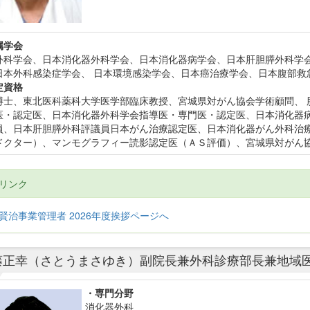
属学会
外科学会、日本消化器外科学会、日本消化器病学会、日本肝胆膵外科学会
日本外科感染症学会、 日本環境感染学会、日本癌治療学会、日本腹部救
定資格
博士、東北医科薬科大学医学部臨床教授、宮城県対がん協会学術顧問、 
医・認定医、日本消化器外科学会指導医・専門医・認定医、日本消化器病
員、日本肝胆膵外科評議員日本がん治療認定医、日本消化器がん外科治療
ドクター）、マンモグラフィー読影認定医（ＡＳ評価）、宮城県対がん協
連リンク
賢治事業管理者 2026年度挨拶ページへ
藤正幸（さとうまさゆき）副院長兼外科診療部長兼地域
・専門分野
消化器外科