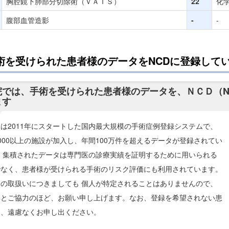
胸腔鏡下肺部分切除術（ＶＡＴＳ）
22
化
腹部血管造影
-
-
術を受けられた患者様のデータをNCDに登録してい
では、手術を受けられた患者様のデータを、ＮＣＤ（National
ます
は2011年にスタートした国内最大規模の手術症例登録システムで、
000以上の施設が加入し、年間100万件を超えるデータが登録されてい
。 集積されたデータは専門医の診療実績を証明するために用いられる
でなく、患者様が受けられる手術のリスク評価にも利用されています。
タの取扱いにつきましても 個人が特定されることはありませんので、
解とご協力のほど、お願い申し上げます。なお、登録を希望されない患
は、遠慮なくお申し出ください。