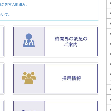
般名処方の取組み。
ついて。